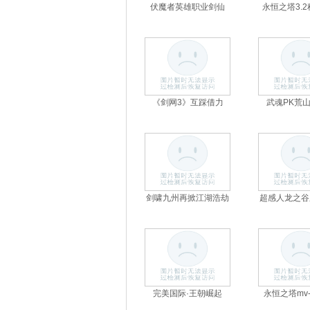
伏魔者英雄职业剑仙
永恒之塔3.
《剑网3》互踩借力
武魂PK荒
剑啸九州再掀江湖浩劫
超感人龙之谷
首页
角色扮演
完美国际·王朝崛起
永恒之塔mv-n