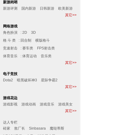
新游岗哨
新游评测
国内新游
日韩新游
欧美新游
其它>>
网络游戏
角色扮演
:
2D
3D
格 斗 类
:
回合制
横版格斗
竞速射击
:
赛车类
FPS射击类
体育音乐
:
体育运动
音乐类
其它>>
电子竞技
Dota2
暗黑破坏神3
星际争霸2
其它>>
游戏花边
游戏影视
游戏动画
游戏音乐
游戏美女
其它>>
其他
达人专栏
砖家
敖厂长
Sinbasara
魔哒蒂斯