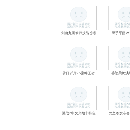
剑啸九州拳师技能首曝
黑手军团V
劈日斩月VS巅峰王者
娑婆柔媚演
激战2中文介绍十特色
龙之谷发布会