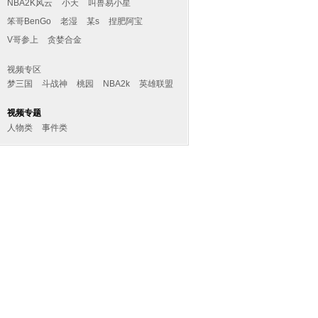
NBA2K风云
小天
叫兽易小星
笨哥BenGo
老湿
某s
捏肥阿宝
V哥参上
贪婪合金
视频专区
梦三国
斗战神
桃园
NBA2k
英雄联盟
视频专题
人物类
事件类