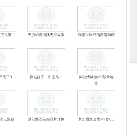
S正式服
天演幻境海陆无空界限
玩家自制寻仙高清动画
绎天下3
异域妹子，中国风！
剑侠情缘叁MV妙舞春
姿
笑点集锦
梦幻西游首部品牌形象
梦幻西游全民PK赛CG