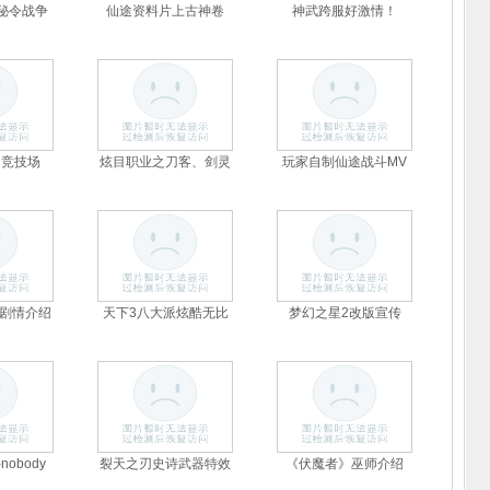
2秘令战争
仙途资料片上古神卷
神武跨服好激情！
山竞技场
炫目职业之刀客、剑灵
玩家自制仙途战斗MV
剧情介绍
天下3八大派炫酷无比
梦幻之星2改版宣传
竞速射击
体育音乐
格斗类
obody
裂天之刃史诗武器特效
《伏魔者》巫师介绍