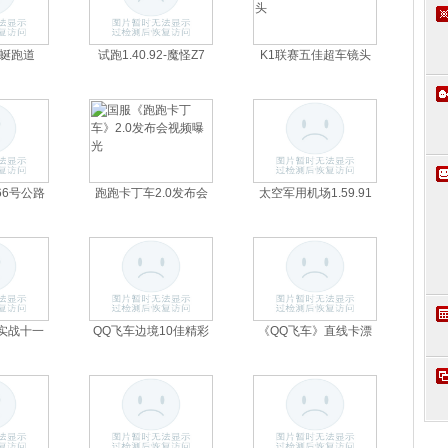
蜒跑道
试跑1.40.92-魔怪Z7
K1联赛五佳超车镜头
竞速射击
体育音乐
格斗类
66号公路
跑跑卡丁车2.0发布会
太空军用机场1.59.91
实战十一
QQ飞车边境10佳精彩
《QQ飞车》直线卡漂