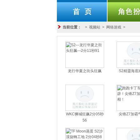
当前位置：
>
视频站
>
网络游戏
>
龙行华夏之街头狂飙
S2精靈海底
WKC狮城狂飙2分05秒
尖锋Z7加霸
56