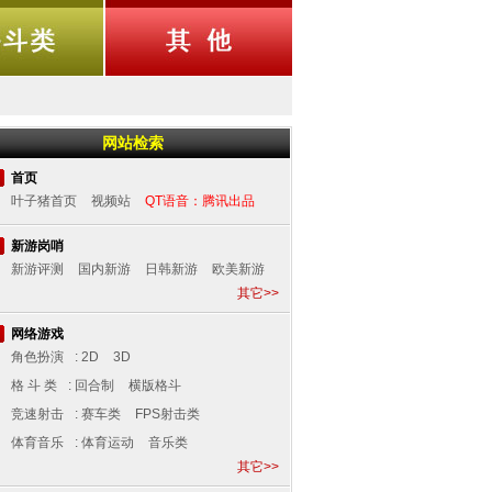
网站检索
首页
叶子猪首页
视频站
QT语音：腾讯出品
新游岗哨
新游评测
国内新游
日韩新游
欧美新游
其它>>
网络游戏
角色扮演
:
2D
3D
格 斗 类
:
回合制
横版格斗
竞速射击
:
赛车类
FPS射击类
体育音乐
:
体育运动
音乐类
其它>>