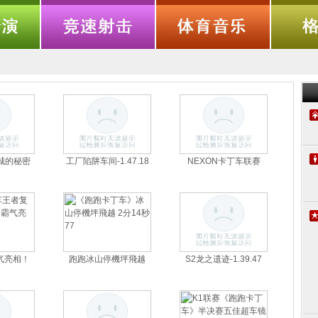
城的秘密
工厂陷阱车间-1.47.18
NEXON卡丁车联赛
气亮相！
跑跑冰山停機坪飛越
S2龙之遗迹-1.39.47