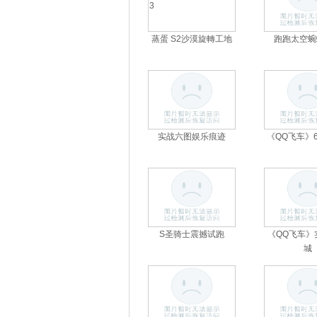
蒸蛋 S2沙漠旋轉工地
跑跑太空蜿
首页
角色扮演
实战六图娱乐痕迹
《QQ飞车》
S圣骑士震撼试跑
《QQ飞车》
城