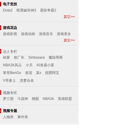
电子竞技
Dota2
暗黑破坏神3
星际争霸2
其它>>
游戏花边
游戏影视
游戏动画
游戏音乐
游戏美女
其它>>
其他
达人专栏
砖家
敖厂长
Sinbasara
魔哒蒂斯
NBA2K风云
小天
叫兽易小星
笨哥BenGo
老湿
某s
捏肥阿宝
V哥参上
贪婪合金
视频专区
梦三国
斗战神
桃园
NBA2k
英雄联盟
视频专题
人物类
事件类